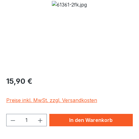
Bildergalerie überspringen
Regulärer Preis:
15,90 €
Preise inkl. MwSt. zzgl. Versandkosten
Produkt Anzahl: Gib den gewünschten We
In den Warenkorb