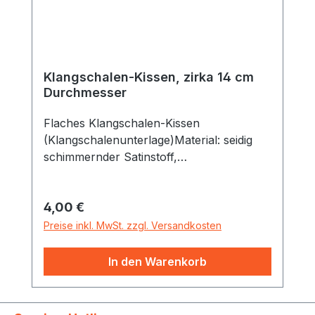
Klangschalen-Kissen, zirka 14 cm
Durchmesser
Flaches Klangschalen-Kissen
(Klangschalenunterlage)Material: seidig
schimmernder Satinstoff,
wattiertDurchmesser: Zirka 14 cmFarben
unterschiedlich (rot, grün ,blau oder
Regulärer Preis:
4,00 €
violett) Dieses flache Kissen dient in der
Regel als Klangschalen-Unterlage. Es
Preise inkl. MwSt. zzgl. Versandkosten
kann jedoch auch gut auf dem Körper
platziert werden. Das Kissen ist so dünn,
In den Warenkorb
dass die Schwingungen vom Klanggast
dennoch gut gespürt werden können.
Eine Vorauswahl der Farben ist bei dieser