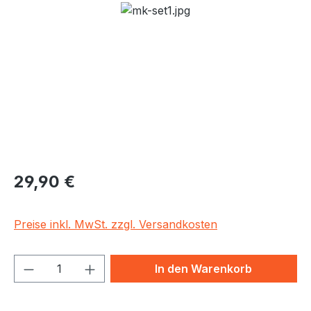
Bildergalerie überspringen
Regulärer Preis:
29,90 €
Preise inkl. MwSt. zzgl. Versandkosten
Produkt Anzahl: Gib den gewünschten We
In den Warenkorb