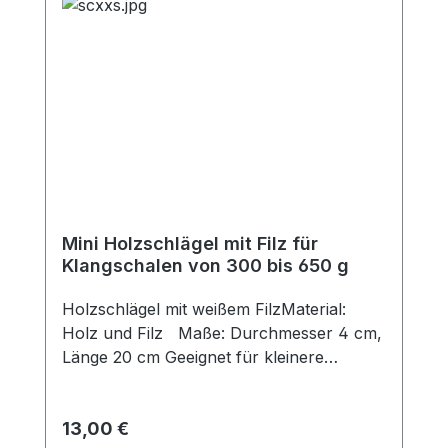
Mini Holzschlägel mit Filz für
Klangschalen von 300 bis 650 g
Holzschlägel mit weißem FilzMaterial:
Holz und Filz Maße: Durchmesser 4 cm,
Länge 20 cm Geeignet für kleinere
Klangschalen von zirka 200 bis 650
Gramm. Hochwertiger, sanfter Filzklöppel
Regulärer Preis:
13,00 €
mit abgerundeten Kanten und