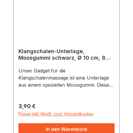
Klangschalen-Unterlage,
Moosgummi schwarz, Ø 10 cm, 8
mm stark
Unser Gadget für die
Klangschalenmassage ist eine Unterlage
aus einem speziellen Moosgummi. Dieses
hat drei besondere Vorteile 1. Die
Klangschalen lassen sich auch in
Regulärer Preis:
3,90 €
schrägem Winkel auf dem Körper
positionieren2. Das Moosgummi überträgt
Preise inkl. MwSt. zzgl. Versandkosten
die Schwingungen großflächiger auf den
Körper 3. Das Moosgummi isoliert und die
In den Warenkorb