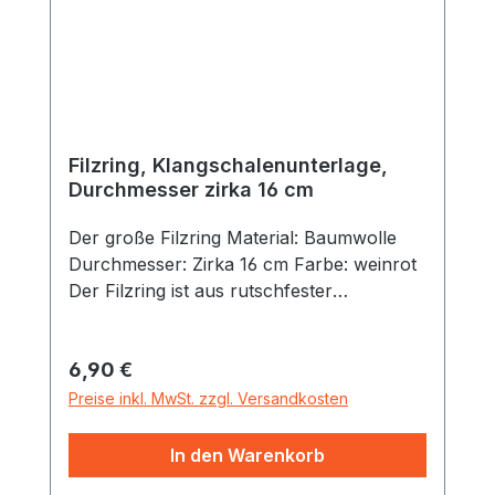
Filzring, Klangschalenunterlage,
Durchmesser zirka 16 cm
Der große Filzring Material: Baumwolle
Durchmesser: Zirka 16 cm Farbe: weinrot
Der Filzring ist aus rutschfester
Baumwolle erstellt. Er schützt die
Klangschalen beim Abstellen und sorgt
Regulärer Preis:
6,90 €
dafür, dass die Klangschale stets an Ort
und Stelle bleibt.Dieser Filzring ist auch
Preise inkl. MwSt. zzgl. Versandkosten
nur für entsprechend große Klangschalen
geeignet.
In den Warenkorb