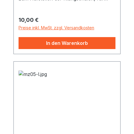
mittlere Klangschalen, seidig
schimmernder Satinstoff (keine Seide)
Regulärer Preis:
10,00 €
verschiedene Farben
Preise inkl. MwSt. zzgl. Versandkosten
In den Warenkorb