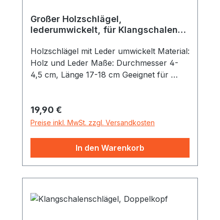
Großer Holzschlägel,
lederumwickelt, für Klangschalen
ab 600 g
Holzschlägel mit Leder umwickelt Material:
Holz und Leder Maße: Durchmesser 4-
4,5 cm, Länge 17-18 cm Geeignet für
Klangschalen ab 600 Gramm. Dieser
Holzschlägel ist mit rauem Leder
Regulärer Preis:
19,90 €
umwickelt. Daher auch gut geeignet, um
Klangschalen zu reiben. Der gedrechselte
Preise inkl. MwSt. zzgl. Versandkosten
Griff ist angenehm geformt und erleichtert
das mühelose Arbeiten.
In den Warenkorb