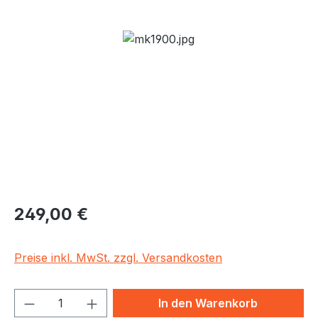
Bildergalerie überspringen
Regulärer Preis:
249,00 €
Preise inkl. MwSt. zzgl. Versandkosten
Produkt Anzahl: Gib den gewünschten We
In den Warenkorb