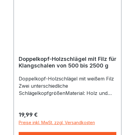
Doppelkopf-Holzschlägel mit Filz für
Klangschalen von 500 bis 2500 g
Doppelkopf-Holzschlägel mit weißem Filz
Zwei unterschiedliche
SchlägelkopfgrößenMaterial: Holz und
Filz Maße: Durchmesser der
Schlägelköpfe 4 cm und 5 cm, Länge
Regulärer Preis:
19,99 €
zirka 40,5 cm Schlägelstil Buche,
Durchmesser zirka 1,2 cm Geeignet für
Preise inkl. MwSt. zzgl. Versandkosten
Klangschalen von zirka 500 bis 2500