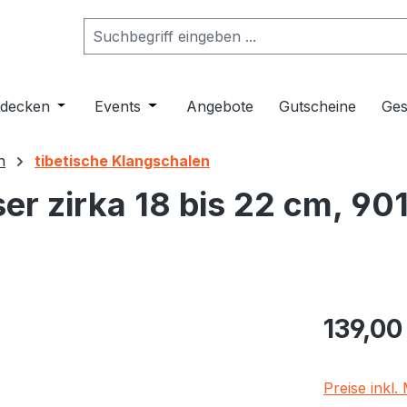
ropdown der Kategorie Musikinstrumente
er Schließe das Dropdown der Kategorie Klangmöbel
tdecken
Öffne oder Schließe das Dropdown der Kategorie 
Events
Öffne oder Schließe das Dropdown de
Angebote
Gutscheine
Ges
n
tibetische Klangschalen
r zirka 18 bis 22 cm, 901
Regulärer Pr
139,00
Preise inkl