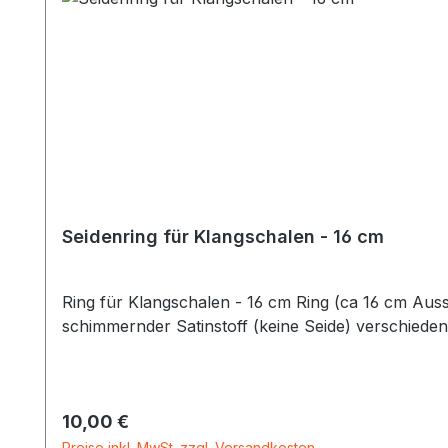
Seidenring für Klangschalen - 16 cm
Ring für Klangschalen - 16 cm Ring (ca 16 cm Aus
schimmernder Satinstoff (keine Seide) verschiede
Regulärer Preis:
10,00 €
Preise inkl. MwSt. zzgl. Versandkosten