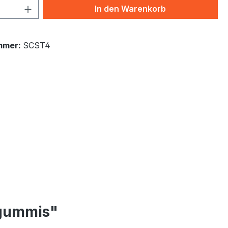
 Anzahl: Gib den gewünschten Wert ein 
In den Warenkorb
mmer:
SCST4
rgummis"