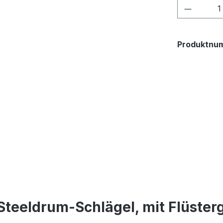
Produkt
Produktnu
Steeldrum-Schlägel, mit Flüste