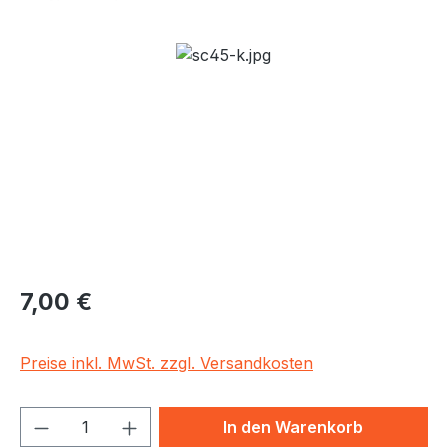
Bildergalerie überspringen
Regulärer Preis:
7,00 €
Preise inkl. MwSt. zzgl. Versandkosten
Produkt Anzahl: Gib den gewünschten We
In den Warenkorb