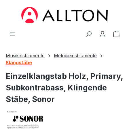
Zum Hauptinhalt springen
Ware
Musikinstrumente
Melodieinstrumente
Klangstäbe
Einzelklangstab Holz, Primary,
Subkontrabass, Klingende
Stäbe, Sonor