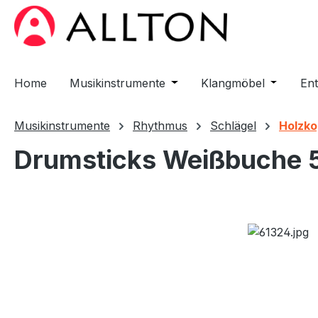
m Hauptinhalt springen
Zur Suche springen
Zur Hauptnavigation springen
Home
Musikinstrumente
Öffne oder Schließe das D
Klangmöbel
Öffne od
En
Musikinstrumente
Rhythmus
Schlägel
Holzko
Drumsticks Weißbuche 
Bildergalerie überspringen