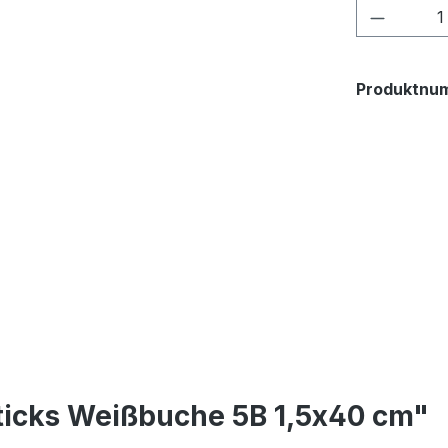
Produkt
Produktnu
ticks Weißbuche 5B 1,5x40 cm"