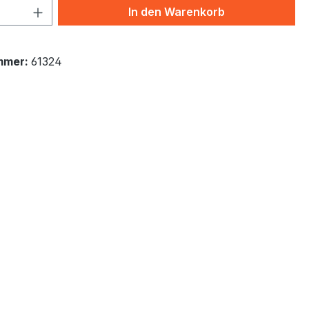
 Anzahl: Gib den gewünschten Wert ein 
In den Warenkorb
mmer:
61324