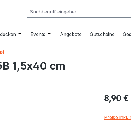
ropdown der Kategorie Musikinstrumente
er Schließe das Dropdown der Kategorie Klangmöbel
tdecken
Öffne oder Schließe das Dropdown der Kategorie 
Events
Öffne oder Schließe das Dropdown de
Angebote
Gutscheine
Ges
pf
5B 1,5x40 cm
Regulärer Pr
8,90 €
Preise inkl