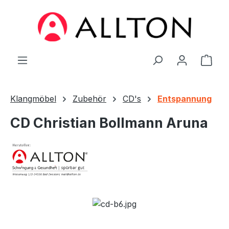
Zum Hauptinhalt springen
Ware
Klangmöbel
Zubehör
CD's
Entspannung
CD Christian Bollmann Aruna
Bildergalerie überspringen