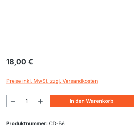
Regulärer Preis:
18,00 €
Preise inkl. MwSt. zzgl. Versandkosten
Produkt Anzahl: Gib den gewünschten We
In den Warenkorb
Produktnummer:
CD-B6