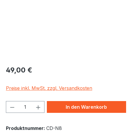
Regulärer Preis:
49,00 €
Preise inkl. MwSt. zzgl. Versandkosten
Produkt Anzahl: Gib den gewünschten We
In den Warenkorb
Produktnummer:
CD-N8