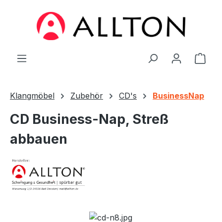
Zum Hauptinhalt springen
Ware
Klangmöbel
Zubehör
CD's
BusinessNap
CD Business-Nap, Streß
abbauen
Bildergalerie überspringen