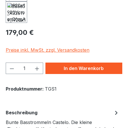
Regulärer Preis:
179,00 €
Preise inkl. MwSt. zzgl. Versandkosten
Produkt Anzahl: Gib den gewünschten We
In den Warenkorb
Produktnummer:
TGS1
Beschreibung
Bunte Basstrommeln Castelo. Die kleine