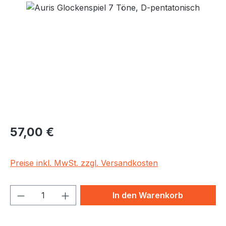
Bildergalerie überspringen
Regulärer Preis:
57,00 €
Preise inkl. MwSt. zzgl. Versandkosten
Produkt Anzahl: Gib den gewünschten We
In den Warenkorb