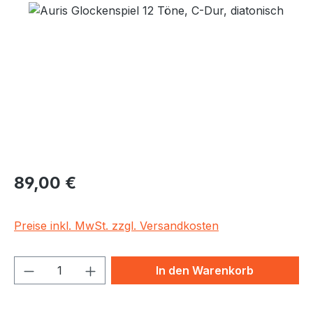
Bildergalerie überspringen
Regulärer Preis:
89,00 €
Preise inkl. MwSt. zzgl. Versandkosten
Produkt Anzahl: Gib den gewünschten We
In den Warenkorb