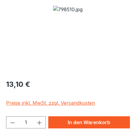
Bildergalerie überspringen
Regulärer Preis:
13,10 €
Preise inkl. MwSt. zzgl. Versandkosten
Produkt Anzahl: Gib den gewünschten We
In den Warenkorb