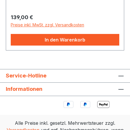
(hoch) -1 Holzmaracas -1 Holzmaracas (tief) -1
2-Tone-Block -1 Triangel 10 cm -1 Twin-Shaker
Regulärer Preis:
139,00 €
-1 Sound-Clave -1 Paar Clave grün -1 Paar Clave
gelb -2 Claves-Halter -1 Handschelle inkl. Tasche
Preise inkl. MwSt. zzgl. Versandkosten
In den Warenkorb
Service-Hotline
Informationen
Alle Preise inkl. gesetzl. Mehrwertsteuer zzgl.