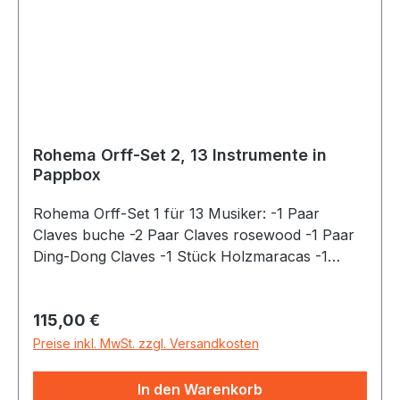
Leder, 5 Armschellenbänder mit Klett, 4
Holztrommeln und 1 Tragetasche 50x30x30 cm
Rohema Orff-Set 2, 13 Instrumente in
Pappbox
Rohema Orff-Set 1 für 13 Musiker: -1 Paar
Claves buche -2 Paar Claves rosewood -1 Paar
Ding-Dong Claves -1 Stück Holzmaracas -1
Stück Woodblock -2 Stück Mini-Shaker -4 Stück
Guiro Tonblock -1 Paar Cymbals 10 cm -4 Stück
Regulärer Preis:
115,00 €
Holzschlägel Alle Instrumente sind in dem
Karton übersichtlich einzuordnen.
Preise inkl. MwSt. zzgl. Versandkosten
In den Warenkorb