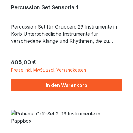
Percussion Set Sensoria 1
Percussion Set für Gruppen: 29 Instrumente im
Korb Unterschiedliche Instrumente für
verschiedene Klänge und Rhythmen, die zu
unterschiedliche Bewegungen anregen. Der
hohe Aufforderungscharakter der Instrumente
Regulärer Preis:
605,00 €
kann zur Bewegungsmotivtion in Gruppen
genutzt werden. Rütteln, schüttlen, klopfen,
Preise inkl. MwSt. zzgl. Versandkosten
drehen, rühren, streichen, ... Inhalt: 1 Gong 20
cm mit Schlägel, 1 Klangschale ca. 450-550g mit
In den Warenkorb
Klöppel, 1 Frosch mini, 1 Frosch mittelgroß, 1
Rührxylophon, 1 Maracas, 1 Wasserfall, 1
Handrassel, 1 Affentrommel, 1 Nussschalen-
Rassel, 2 Fellrasseln, 1 Regenstab, 1 Checere, 1
Caixixi, 1 Donnertrommel, 1 Agogo, 1 Flex-A-
Ton, 1 Wha-Wha-Tube, 1 Fußschellenband