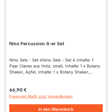
Nino Percussion 8-er Set
Nino Sets - Set 4Nino Sets - Set 4 Inhalte: 1
Paar Claves aus Holz, small, Inhalte: 1 x Botany
Shaker, Apfel, Inhalte: 1 x Botany Shaker,
Banane, Inhalte: 1 x Caxixi, Inhalte: 1 x Egg
Shaker, Inhalte: 1 x Harlekin Tasche, Inhalte: 1 x
Regulärer Preis:
66,90 €
Holz Guiro, Inhalte: 1 x Triangel 4, Farbe: Multi
Color, jedes Instrument hat ein individuelles
Preise inkl. MwSt. zzgl. Versandkosten
Design, Inhalte: 1 Paar Fellmaracas, small,
Inhalte: 1 x ABS Handtrommel 6, Inhalte: 1 x
In den Warenkorb