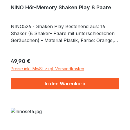
NINO Hör-Memory Shaken Play 8 Paare
NINO526 - Shaken Play Bestehend aus: 16
Shaker (8 Shaker- Paare mit unterschiedlichen
Geräuschen) - Material Plastik, Farbe: Orange,
Spielplatte aus Holz, (Gummibaum -Hevea
brasiliensis Muell.-Arg.),
Regulärer Preis:
49,90 €
Preise inkl. MwSt. zzgl. Versandkosten
In den Warenkorb