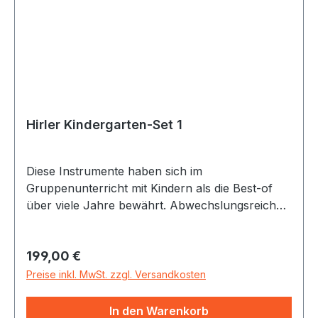
Hirler Kindergarten-Set 1
Diese Instrumente haben sich im
Gruppenunterricht mit Kindern als die Best-of
über viele Jahre bewährt. Abwechslungsreiche
Geräusche, schöne Töne und Klänge gestalten
musikalische Angebote zu einem pädagogischen
Regulärer Preis:
199,00 €
High-light. Wenn zum Beispiel der Wasserfall
rauscht, das Zaphir oder die Klangschale die
Preise inkl. MwSt. zzgl. Versandkosten
Kinder in eine andere Welt führt. Ein
hochwertiges und gleichzeitig vielfältig
In den Warenkorb