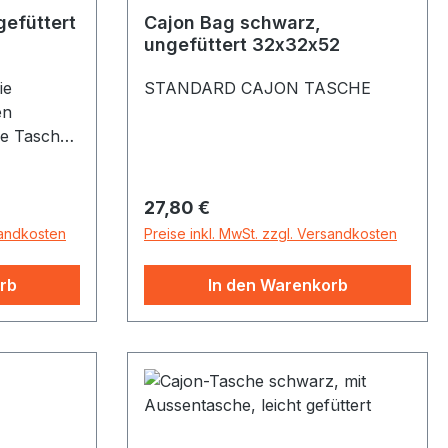
gefüttert
Cajon Bag schwarz,
ungefüttert 32x32x52
ie
STANDARD CAJON TASCHE
en
se Tasche
an sich von
artet:
Regulärer Preis:
27,80 €
ongewebe,
sandkosten
Preise inkl. MwSt. zzgl. Versandkosten
ör und
rb
In den Warenkorb
emen.