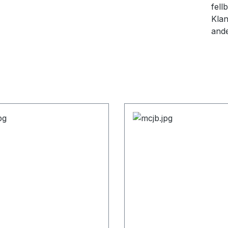
fell
Klan
ande