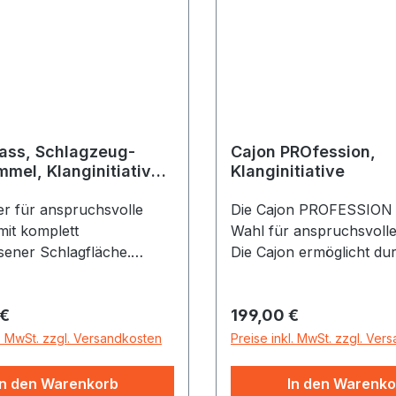
ass, Schlagzeug-
Cajon PROfession,
mmel, Klanginitiative,
Klanginitiative
geölt
er für anspruchsvolle
Die Cajon PROFESSION i
mit komplett
Wahl für anspruchsvolle
sener Schlagfläche.
Die Cajon ermöglicht dur
n von innen auf ganzer
zwei Spielflächen (eine 
liegenden Spiralteppich
Snare-Effekt) einen vielf
r Preis:
Regulärer Preis:
 €
199,00 €
ch der Snaresound sehr
Einsatz und fühlt sich in
zungsfähig, spricht beim
Musikstilen der Welt zu
l. MwSt. zzgl. Versandkosten
Preise inkl. MwSt. zzgl. Ver
eicht an und bietet so alle
Durch den verbreiterte
tzungen für eine
erzeugt sie wesentlich 
In den Warenkorb
In den Warenko