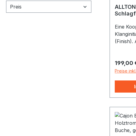
Preis
ALLTON 
Schlagf
Nussba
Eine Koop
Klanginit
(Finish).
Spielfläc
Snaretep
Reguläre
199,00 
Snaresou
Sound) un
Preise ink
Reflexöff
Klangmögl
Spielfreu