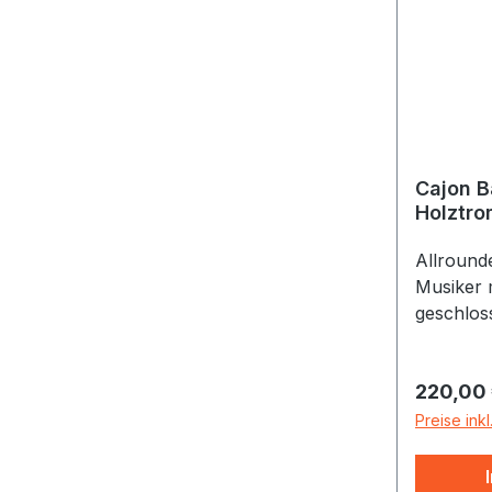
Cajon B
Holztro
Buche, 
Allround
Musiker 
geschlos
Durch de
Länge an
Reguläre
220,00
zeigt si
durchset
Preise ink
Spielen l
Vorausse