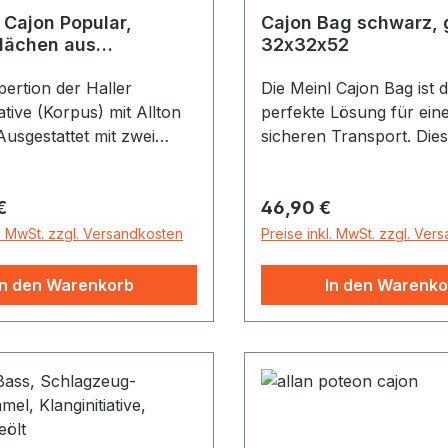
Cajon Popular,
Cajon Bag schwarz, 
lächen aus
32x32x52
um, 30x30x42 cm
ertion der Haller
Die Meinl Cajon Bag ist d
iative (Korpus) mit Allton
perfekte Lösung für ein
 Ausgestattet mit zwei
sicheren Transport. Die
hen, 1 davon mit
hat alle Features, die m
pich (Bass- &
einem guten Gig Bag erw
r Preis:
Regulärer Preis:
€
46,90 €
nds oder Latino-Conga-
dicke Polsterung,
d seitlicher
wasserabweisendes Nyl
l. MwSt. zzgl. Versandkosten
Preise inkl. MwSt. zzgl. Ver
nung. Bietet vielfältige
stabiler Reißverschluss,
ichkeiten, die lange
Außentasche für Zubeh
In den Warenkorb
In den Warenko
de garantieren.
gepolsterten Schulterri