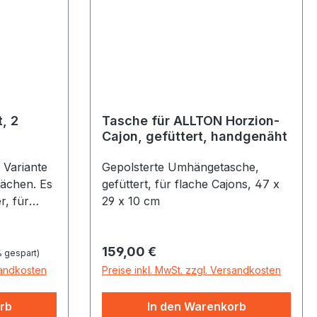
, 2
Tasche für ALLTON Horzion-
Cajon, gefüttert, handgenäht
 Variante
Gepolsterte Umhängetasche,
lächen. Es
gefüttert, für flache Cajons, 47 x
r, für
29 x 10 cm
eeignet;
 im Duett
Regulärer Preis:
159,00 €
tzposition
 gespart)
nd ist so
sandkosten
Preise inkl. MwSt. zzgl. Versandkosten
 spielbar.
2
rb
In den Warenkorb