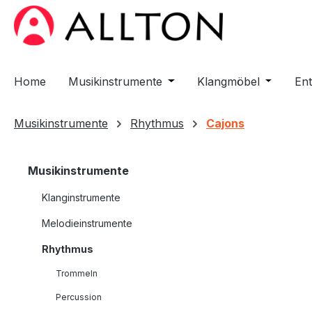
m Hauptinhalt springen
Zur Suche springen
Zur Hauptnavigation springen
Home
Musikinstrumente
Öffne oder Schließe das D
Klangmöbel
Öffne od
En
Musikinstrumente
Rhythmus
Cajons
Musikinstrumente
Klanginstrumente
Melodieinstrumente
Rhythmus
Trommeln
Percussion