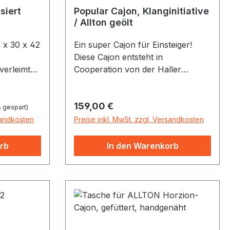
siert
Popular Cajon, Klanginitiative
/ Allton geölt
 x 30 x 42
Ein super Cajon für Einsteiger!
Diese Cajon entsteht in
verleimt
Cooperation von der Haller
 Kachon
Klanginitiative (Korpus)und Allton
anischen
(Finish). Ausgestattet mit zwei
Regulärer Preis:
159,00 €
.
Spielflächen (Bass- &
 gespart)
en der
Snaresounds oder Latino-Conga-
sandkosten
Preise inkl. MwSt. zzgl. Versandkosten
hlagflächen
Sounds) und seitlicher
n. Der
Reflexöffnung bietet sie vielfältige
rb
In den Warenkorb
 ebenfalls
Klangmöglichkeiten, die lange
Spielfreude garantieren.
eine
Empfohlen ab Alter von 8 Jahren,
e
sehr gut geeignet auch als Cajon
für Schulklassen / Gruppen.