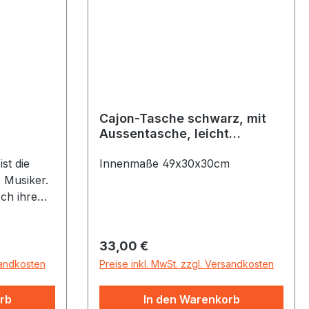
Cajon-Tasche schwarz, mit
Aussentasche, leicht
gefüttert
st die
Innenmaße 49x30x30cm
 Musiker.
ch ihre
davon mit
ältigen
Regulärer Preis:
33,00 €
 den
 Hause.
sandkosten
Preise inkl. MwSt. zzgl. Versandkosten
n Korpus
mehr Druck
rb
In den Warenkorb