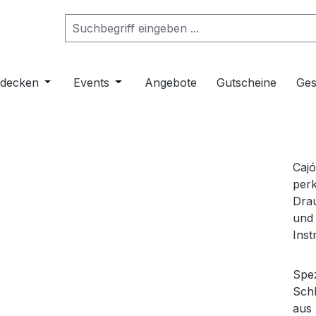
ropdown der Kategorie Musikinstrumente
er Schließe das Dropdown der Kategorie Klangmöbel
tdecken
Öffne oder Schließe das Dropdown der Kategorie 
Events
Öffne oder Schließe das Dropdown de
Angebote
Gutscheine
Ges
Cajó
perk
Drau
und 
Inst
Spez
Schl
aus 