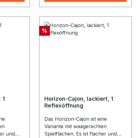
nd bietet
n
ner Bass,
 und hoch
Rabatt
%
Clap-
ie
t dabei
e seitliche
ines
Hingucker
über
e
des
 1
Horizon-Cajon, lackiert, 1
 • ∙ Profi
Reflexöffnung
it
ine
Das Horizon-Cajon ist eine
er Bass
en
Variante mit waagerechten
Snare nicht
her und
Spielflächen. Es ist flacher und
ne