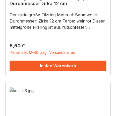
Durchmesser zirka 12 cm
Der mittelgroße Filzring Material: Baumwolle
Durchmesser: Zirka 12 cm Farbe: weinrot Dieser
mittelgroße Filzring ist aus rutschfester
Baumwolle erstellt. Er schützt die Klangschalen
beim Abstellen und sorgt dafür, dass die
Regulärer Preis:
5,50 €
Klangschale stets an Ort und Stelle bleibt.
Preise inkl. MwSt. zzgl. Versandkosten
In den Warenkorb