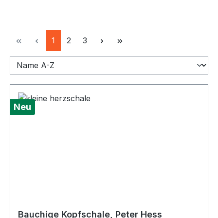
Seite
Seite
Seite
1
2
3
Neu
Bauchige Kopfschale, Peter Hess