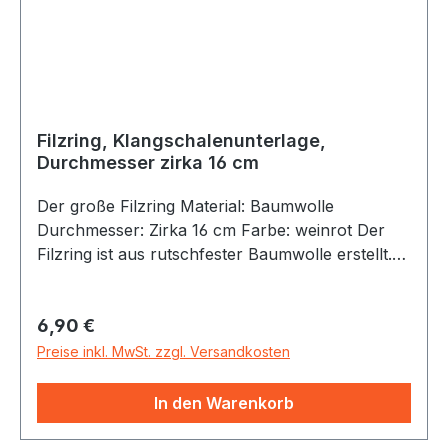
Filzring, Klangschalenunterlage,
Durchmesser zirka 16 cm
Der große Filzring Material: Baumwolle
Durchmesser: Zirka 16 cm Farbe: weinrot Der
Filzring ist aus rutschfester Baumwolle erstellt.
Er schützt die Klangschalen beim Abstellen und
sorgt dafür, dass die Klangschale stets an Ort
Regulärer Preis:
6,90 €
und Stelle bleibt.Dieser Filzring ist auch nur für
entsprechend große Klangschalen geeignet.
Preise inkl. MwSt. zzgl. Versandkosten
In den Warenkorb