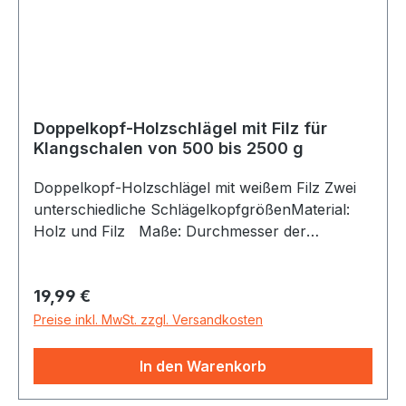
Doppelkopf-Holzschlägel mit Filz für
Klangschalen von 500 bis 2500 g
Doppelkopf-Holzschlägel mit weißem Filz Zwei
unterschiedliche SchlägelkopfgrößenMaterial:
Holz und Filz Maße: Durchmesser der
Schlägelköpfe 4 cm und 5 cm, Länge zirka 40,5
cm Schlägelstil Buche, Durchmesser zirka 1,2
Regulärer Preis:
19,99 €
cm Geeignet für Klangschalen von zirka 500 bis
2500 Gramm.
Preise inkl. MwSt. zzgl. Versandkosten
In den Warenkorb