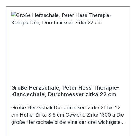
Klingen gebracht, ertönen Frequenzen, die im
Bereich oberhalb des Bauchnabels als
besonders angenehm und intensiv empfunden
werden. Die große Beckenschale ist eine der drei
wichtigsten Klangschalen für die professionelle
Klangmassage.Schlägelempfehlung: Groß und
hart sowie klein und hart.
Große Herzschale, Peter Hess Therapie-
Klangschale, Durchmesser zirka 22 cm
Große HerzschaleDurchmesser: Zirka 21 bis 22
cm Höhe: Zirka 8,5 cm Gewicht: Zirka 1300 g Die
große Herzschale bildet eine der drei wichtigsten
Klangschalen für die professionelle Klangarbeit.