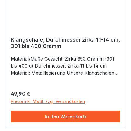
desto tiefer ist der Ton. Die Klangschale in dieser
Größe wird hauptsächlich als Signalschale (z.B.
zum Beginn eines Gruppengesprächs) oder als
der höchste Ton eines Klangschalensets
eingesetzt. Als Schlägel eignen sich Holzklöppel
und lederumwickelte Holzklöppel.
Klangschale, Durchmesser zirka 11-14 cm,
301 bis 400 Gramm
Material/Maße Gewicht: Zirka 350 Gramm (301
bis 400 g) Durchmesser: Zirka 11 bis 14 cm
Material: Metalllegierung Unsere Klangschalen
werden in Nepal/Tibet/Indien handgefertigt. Jede
Schale ist somit ein Unikat. Sie bestehen aus
Regulärer Preis:
49,90 €
einer Legierung verschiedener Metalle.
Hauptbestandteil aller Klangschalen ist Kupfer.
Preise inkl. MwSt. zzgl. Versandkosten
Durch das Anschlagen mit verschiedenen
Schlägeln (Filz-, Holz-- oder lederumwickelte
In den Warenkorb
Holzklöppel) oder durch das Reiben mit
Holzklöppel entfalten sich die verschiedenen,