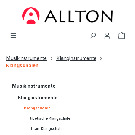
Zum Hauptinhalt springen
Ware
Musikinstrumente
Klanginstrumente
Klangschalen
Musikinstrumente
Klanginstrumente
Klangschalen
tibetische Klangschalen
Titan-Klangschalen