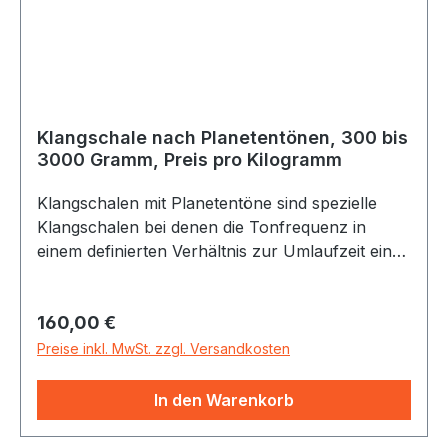
Klangschale nach Planetentönen, 300 bis
3000 Gramm, Preis pro Kilogramm
Klangschalen mit Planetentöne sind spezielle
Klangschalen bei denen die Tonfrequenz in
einem definierten Verhältnis zur Umlaufzeit eines
Planeten oder anderen astronomischen
Perioden steht.Material: MetalllegierungMaße:
Regulärer Preis:
160,00 €
300 bis 3000 Gramm (Berechnung nach
Gewicht/Kilogrammpreis)Nehmen Sie zur
Preise inkl. MwSt. zzgl. Versandkosten
Bestellung bitte Kontakt mit uns auf und erfragen
Sie unser spezielles Angebot. Durch das
In den Warenkorb
Anschlagen mit verschiedenen Schlägeln (Filz-,
Holz-- oder lederumwickelte Holzklöppel) oder