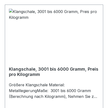
durch das Reiben mit Holzklöppel entfalten sich
die verschiedenen, wohltuenden Töne. Das
Anschlagen mit einem Holzklöppel lässt eher die
höheren Obertöne erklingen. Der Filzklöppel
betont eher die tieferen Töne. Generell gilt: Je
kleiner und somit leichter die Klangschale ist,
desto höher ist der Ton. Je größer und somit
schwerer die Schale, desto tiefer ist der Ton. Als
Schlägel eignen sich Holzklöppel,
lederumwickelte Holzklöppel oder Filzklöppel.
Klangschale, 3001 bis 6000 Gramm, Preis
pro Kilogramm
Größere Klangschale Material:
MetalllegierungMaße: 3001 bis 6000 Gramm
(Berechnung nach Kilogramm), Nehmen Sie zur
Bestellung bitte Kontakt mit uns auf und erfragen
Sie unser spezielles Angebot. Klangschalen