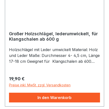
Großer Holzschlägel, lederumwickelt, für
Klangschalen ab 600 g
Holzschlägel mit Leder umwickelt Material: Holz
und Leder Maße: Durchmesser 4- 4,5 cm, Länge
17-18 cm Geeignet für Klangschalen ab 600
Gramm. Dieser Holzschlägel ist mit rauem Leder
umwickelt. Daher auch gut geeignet, um
Regulärer Preis:
19,90 €
Klangschalen zu reiben. Der gedrechselte Griff
ist angenehm geformt und erleichtert das
Preise inkl. MwSt. zzgl. Versandkosten
mühelose Arbeiten.
In den Warenkorb