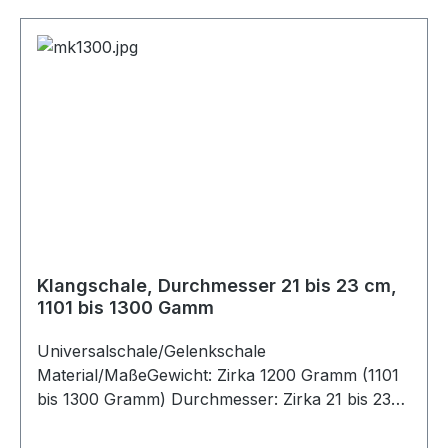
Holzklöppel entfalten sich die verschiedenen,
wohltuenden Töne. Das Anschlagen mit einem
Holzklöppel lässt eher die höheren Töne
erklingen. Der Filzklöppel betont eher die
tieferen Töne. Generell gilt: Je kleiner und somit
leichter die Klangschale ist, desto höher ist der
Ton. Je größer und somit schwerer die Schale,
desto tiefer ist der Ton. Als Schlägel eignen sich
Holzklöppel, lederumwickelte Holzklöppel oder
Filzklöppel.
Klangschale, Durchmesser 21 bis 23 cm,
1101 bis 1300 Gamm
Universalschale/Gelenkschale
Material/MaßeGewicht: Zirka 1200 Gramm (1101
bis 1300 Gramm) Durchmesser: Zirka 21 bis 23
cm Material: Metalllegierung Unsere
Klangschalen werden in Nepal/Tibet/Indien