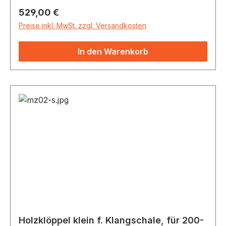
individuell zusammengestellt! Zur Lieferung
Regulärer Preis:
529,00 €
gehören zwei Schlägel (1 Reibeklöppel und 1
Filzklöppel) Einzelgewichte zirka 1500 bis 2000
Preise inkl. MwSt. zzgl. Versandkosten
Gramm 1100 bis 1500 Gramm 700 bis 900
Gramm
In den Warenkorb
Holzklöppel klein f. Klangschale, für 200-