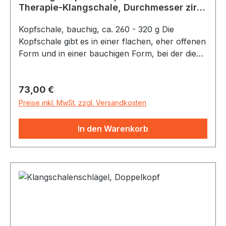
Therapie-Klangschale, Durchmesser zirka
12 cm
Kopfschale, bauchig, ca. 260 - 320 g Die
Kopfschale gibt es in einer flachen, eher offenen
Form und in einer bauchigen Form, bei der die
Wände eher leicht nach innen geneigt sind. Beide
haben einen hohen Klang. Die bauchige
Regulärer Preis:
73,00 €
Kopfschale hat ihren Platz aber auch im
Wellness- und Beautybereich, wo ihre hellen,
Preise inkl. MwSt. zzgl. Versandkosten
wohltuenden Klänge Gesichtsbehandlungen
unterschiedlicher Art unterstützen. Sie wiegt
In den Warenkorb
zirka 260 bis 320 Gramm und hat einen etwas
kleineren Durchmesser von 12 cm.