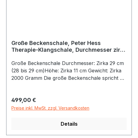
Klangschale- Besonders tiefe, kraftvolle
Resonanz- Ideal für Klangmassage &
Klangtherapie- Fördert Körperwahrnehmung
und Entspannung- Geeignet für professionelle
Anwender und den privaten Gebrauch
Große Beckenschale, Peter Hess
Therapie-Klangschale, Durchmesser zirka
29 cm
Große Beckenschale Durchmesser: Zirka 29 cm
(28 bis 29 cm)Höhe: Zirka 11 cm Gewicht: Zirka
2000 Gramm Die große Beckenschale spricht mit
ihren tiefen Tönen von 100 bis 1.000 Herz vor
allem den Unterleib und unteren Rücken gut an.
Regulärer Preis:
499,00 €
Ihr Klang wird häufig als besonders „erdend“
beschrieben. Ihre tiefen Klänge, die durch das
Preise inkl. MwSt. zzgl. Versandkosten
Anschlagen mit einem großen Filzschlägel zu
hören sind, sprechen vor allem den
Details
Beckenbereich gut an. Wird dieser Schalentyp
hingegen mit einem mittelharten Filzschlägel zum