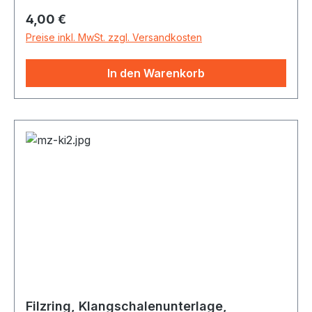
Filzring ist aus rutschfester Baumwolle erstellt.
Regulärer Preis:
4,00 €
Er schützt die Klangschalen beim Abstellen und
sorgt dafür, dass die Klangschale stets an Ort
Preise inkl. MwSt. zzgl. Versandkosten
und Stelle bleibt.
In den Warenkorb
Filzring, Klangschalenunterlage,