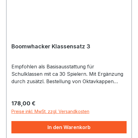
Boomwhacker Klassensatz 3
Empfohlen als Basisausstattung für
Schulklassen mit ca 30 Spielern. Mit Ergänzung
durch zusätzl. Bestellung von Oktavkappen
vielfältigere Arrangements möglich. Die Idee der
Boomwhackers ist genial einfach: exakt
Regulärer Preis:
178,00 €
gestimmte klingende farbige Rohre aus stabilem
und leichtem Kunststoff, die erklingen, indem
Preise inkl. MwSt. zzgl. Versandkosten
man sie z.B. auf Boden, Tischkanten , oder z.B.
einfach in der offene Hand anschlägt. Mit
In den Warenkorb
mehreren Röhren, die auf verschiedene Töne