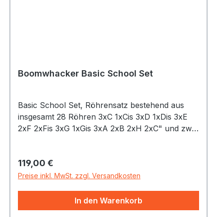
Boomwhacker Basic School Set
Basic School Set, Röhrensatz bestehend aus
insgesamt 28 Röhren 3xC 1xCis 3xD 1xDis 3xE
2xF 2xFis 3xG 1xGis 3xA 2xB 2xH 2xC" und zwei
Satz (insgesamt 16 Stück) Octavator Caps,
inclusive Boomwhackers Bag Ideal zur
Regulärer Preis:
119,00 €
Aufbewahrung und Transport
Preise inkl. MwSt. zzgl. Versandkosten
In den Warenkorb