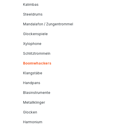
Kalimbas
Steeldrums
Mandalafon / Zungentrommel
Glockenspiele
Xylophone
Schlitztrommeln
Boomwhackers
Klangstäbe
Handpans
Blasinstrumente
Metallklinger
Glocken
Harmonium