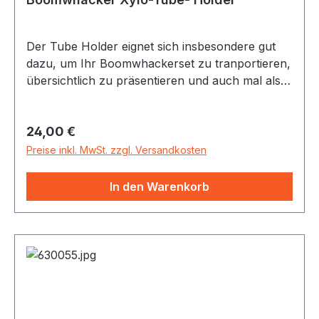
Der Tube Holder eignet sich insbesondere gut
dazu, um Ihr Boomwhackerset zu tranportieren,
übersichtlich zu präsentieren und auch mal als
Xylophon zu verwenden (Klang hier jedoch
etwas gedämpft).
Regulärer Preis:
24,00 €
Preise inkl. MwSt. zzgl. Versandkosten
In den Warenkorb