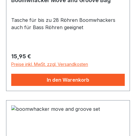
Boomwhacker Move and Groove Bag
laut wird.“ (Nina Herwig, Dipl Sportlehrerin u.
staatl. geprüfte Musikpädagogin)
Tasche für bis zu 28 Röhren Boomwhackers
auch für Bass Röhren geeignet
Regulärer Preis:
15,95 €
Preise inkl. MwSt. zzgl. Versandkosten
In den Warenkorb