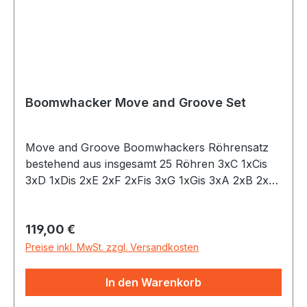
Boomwhacker Move and Groove Set
Move and Groove Boomwhackers Röhrensatz
bestehend aus insgesamt 25 Röhren 3xC 1xCis
3xD 1xDis 2xE 2xF 2xFis 3xG 1xGis 3xA 2xB 2xH
und einem Satz (8 Stück) Octavator Caps, mit
Tasche
Regulärer Preis:
119,00 €
Preise inkl. MwSt. zzgl. Versandkosten
In den Warenkorb