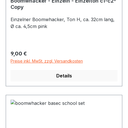
Boomwhacker - Einzeln - Einzelton c1-c2-
Copy
Einzelner Boomwhacker, Ton H, ca. 32cm lang,
Ø ca. 4,5cm pink
Regulärer Preis:
9,00 €
Preise inkl. MwSt. zzgl. Versandkosten
Details