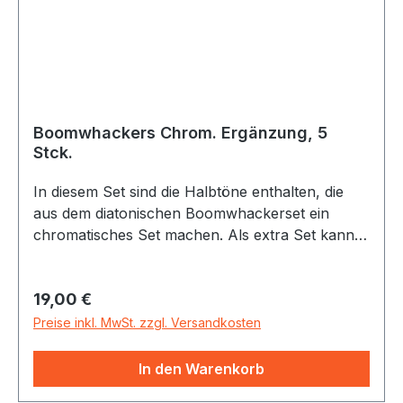
Boomwhackers Chrom. Ergänzung, 5
Stck.
In diesem Set sind die Halbtöne enthalten, die
aus dem diatonischen Boomwhackerset ein
chromatisches Set machen. Als extra Set kann
man sie aber auch sehr gut zum Improvisieren
verwenden (ähnlich wie das Spiel auf den
Regulärer Preis:
19,00 €
schwarzen Tasten beim Klavier)
Preise inkl. MwSt. zzgl. Versandkosten
In den Warenkorb