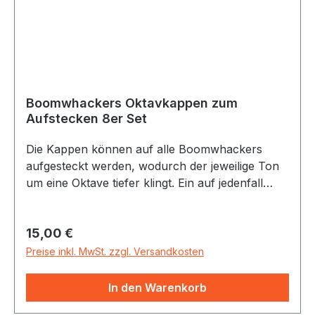
Boomwhackers Oktavkappen zum
Aufstecken 8er Set
Die Kappen können auf alle Boomwhackers
aufgesteckt werden, wodurch der jeweilige Ton
um eine Oktave tiefer klingt. Ein auf jedenfall
empfehlenswertes Zubehör, das die
Klangmöglichkeiten erweitert!
Regulärer Preis:
15,00 €
Preise inkl. MwSt. zzgl. Versandkosten
In den Warenkorb