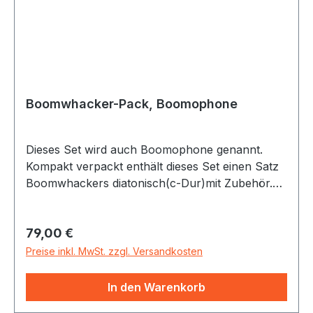
Boomwhacker-Pack, Boomophone
Dieses Set wird auch Boomophone genannt.
Kompakt verpackt enthält dieses Set einen Satz
Boomwhackers diatonisch(c-Dur)mit Zubehör.
Der Xylo-Tote-Tube-Holder dient als
Transporttasche und Halterung, in der die
Regulärer Preis:
79,00 €
einzelnen Boomwhackers in Reihenfolge
gesteckt werden und so auch als Xylofon
Preise inkl. MwSt. zzgl. Versandkosten
genutzt werden können.
In den Warenkorb