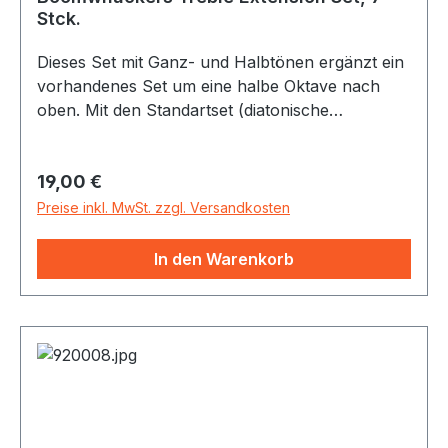
grosse Lautstärke trommeln.
Stck.
Dieses Set mit Ganz- und Halbtönen ergänzt ein
vorhandenes Set um eine halbe Oktave nach
oben. Mit den Standartset (diatonische
Boomwhackers 630002 und chromatische
Boomwhackers 630003)und den Bass-
Regulärer Preis:
19,00 €
Boomwhackers werden mit dem Treble
Extension Set 2 1/2 Oktaven an Tönen
Preise inkl. MwSt. zzgl. Versandkosten
abgedeckt.
In den Warenkorb