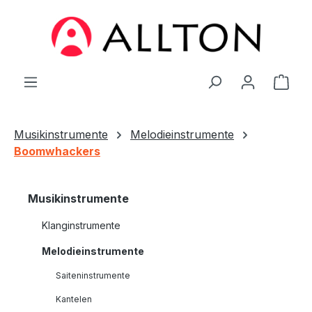
Zum Hauptinhalt springen
Ware
Musikinstrumente
Melodieinstrumente
Boomwhackers
Musikinstrumente
Klanginstrumente
Melodieinstrumente
Saiteninstrumente
Kantelen