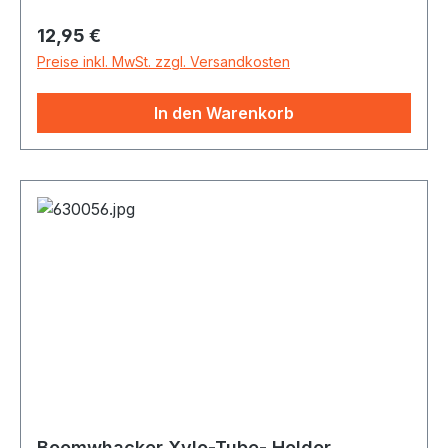
Regulärer Preis:
12,95 €
Preise inkl. MwSt. zzgl. Versandkosten
In den Warenkorb
Boomwhacker Xylo-Tube- Holder