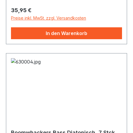
auch sehr gut zum Improvisieren verwenden
Regulärer Preis:
35,95 €
(ähnlich wie das Spiel auf den schwarzen Tasten
beim Klavier)
Preise inkl. MwSt. zzgl. Versandkosten
In den Warenkorb
Boomwhackers Bass Diatonisch, 7 Stck.