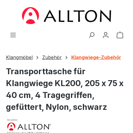
Zum Hauptinhalt springen
Ware
Klangmöbel
Zubehör
Klangwiege-Zubehör
Transporttasche für
Klangwiege KL200, 205 x 75 x
40 cm, 4 Tragegriffen,
gefüttert, Nylon, schwarz